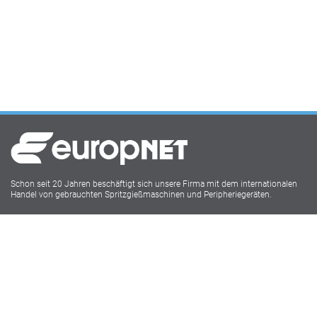
Schon seit 20 Jahren beschäftigt sich unsere Firma mit dem internationalen
Handel von gebrauchten Spritzgießmaschinen und Peripheriegeräten.
Europnet IMM
Lukasstr.1
52070 Aachen
Tel: 0241 18916009
Social Media