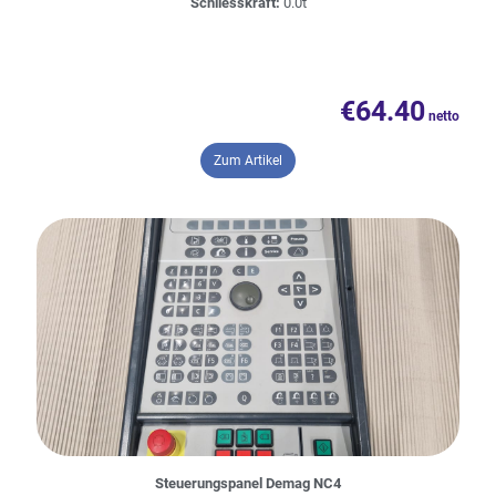
Schliesskraft:
0.0t
€
64.40
– Novotechnik 220 Weggeber
Zum Artikel
Steuerungspanel Demag NC4