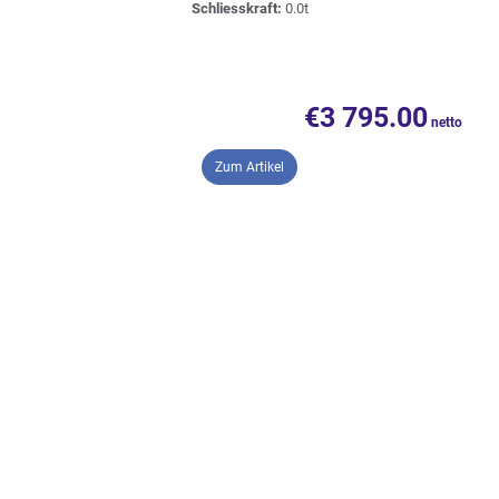
Schliesskraft:
0.0t
€
3 795.00
– Steuerungspanel Demag NC4
Zum Artikel