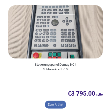
Steuerungspanel Demag NC4
Schliesskraft:
0.0t
€
3 795.00
– Steuerungspanel Demag NC4
Zum Artikel