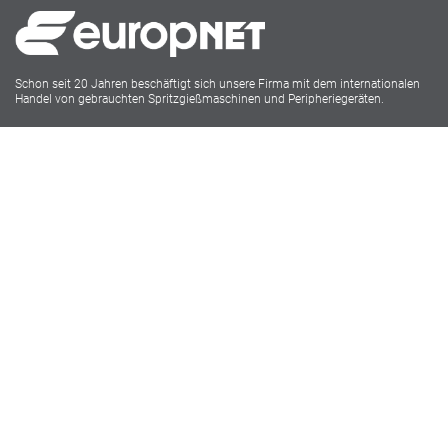
Schon seit 20 Jahren beschäftigt sich unsere Firma mit dem internationalen
Handel von gebrauchten Spritzgießmaschinen und Peripheriegeräten.
Europnet IMM
Lukasstr.1
52070 Aachen
Tel: 0241 18916009
Social Media
Impressum
Datenschutz
AGB
Webdesign powered by Carolus Media