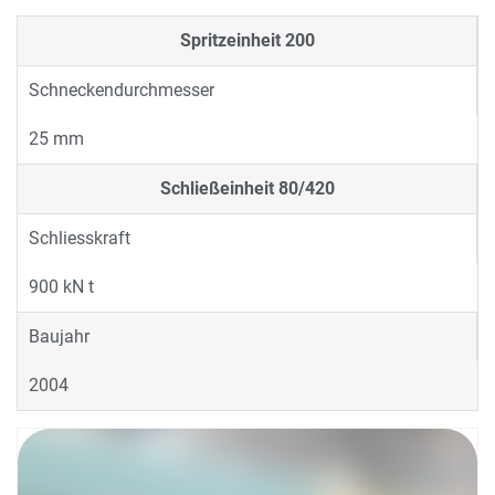
Spritzeinheit
200
Schneckendurchmesser
25 mm
Schließeinheit
80/420
Schliesskraft
900 kN t
Baujahr
2004