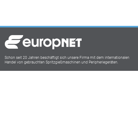
Schon seit 20 Jahren beschäftigt sich unsere Firma mit dem internationalen
Handel von gebrauchten Spritzgießmaschinen und Peripheriegeräten.
Europnet IMM
Lukasstr.1
52070 Aachen
Tel: 0241 18916009
Social Media