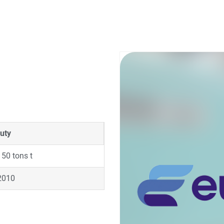
uty
150 tons t
2010