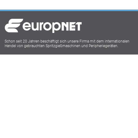
Schon seit 20 Jahren beschäftigt sich unsere Firma mit dem internationalen
Handel von gebrauchten Spritzgießmaschinen und Peripheriegeräten.
Europnet IMM
Lukasstr.1
52070 Aachen
Tel: 0241 18916009
Social Media
Impressum
Datenschutz
AGB
Webdesign powered by Carolus Media