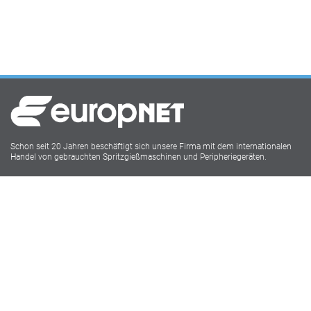
Schon seit 20 Jahren beschäftigt sich unsere Firma mit dem internationalen
Handel von gebrauchten Spritzgießmaschinen und Peripheriegeräten.
Europnet IMM
Lukasstr.1
52070 Aachen
Tel: 0241 18916009
Social Media