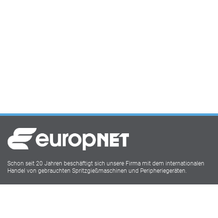
Schon seit 20 Jahren beschäftigt sich unsere Firma mit dem internationalen
Handel von gebrauchten Spritzgießmaschinen und Peripheriegeräten.
Europnet IMM
Lukasstr.1
52070 Aachen