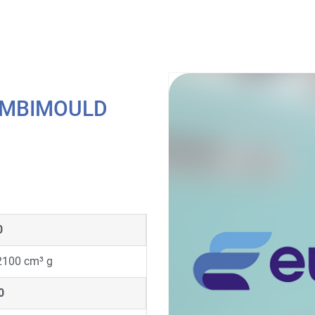
COMBIMOULD
0
2100 cm³ g
0