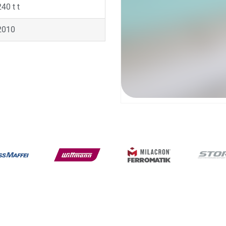
240 t t
2010