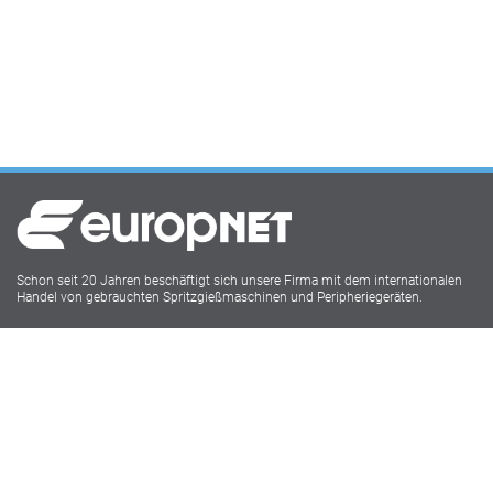
Schon seit 20 Jahren beschäftigt sich unsere Firma mit dem internationalen
Handel von gebrauchten Spritzgießmaschinen und Peripheriegeräten.
Europnet IMM
Lukasstr.1
52070 Aachen
Tel: 0241 18916009
Social Media