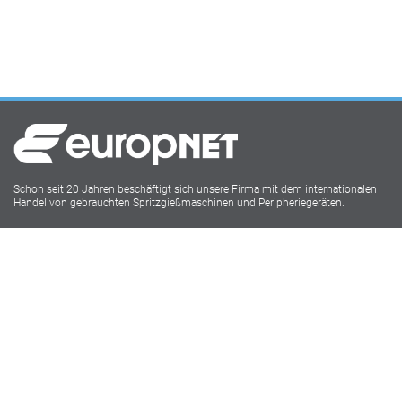
Schon seit 20 Jahren beschäftigt sich unsere Firma mit dem internationalen
Handel von gebrauchten Spritzgießmaschinen und Peripheriegeräten.
Europnet IMM
Lukasstr.1
52070 Aachen
Tel: 0241 18916009
Social Media