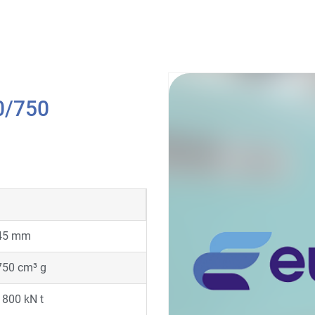
0/750
45 mm
750 cm³ g
1800 kN t