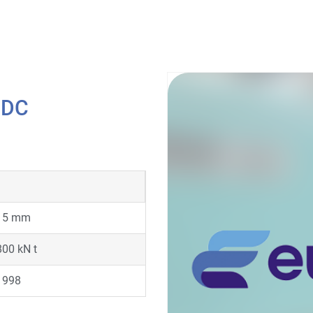
CDC
15 mm
800 kN t
1998