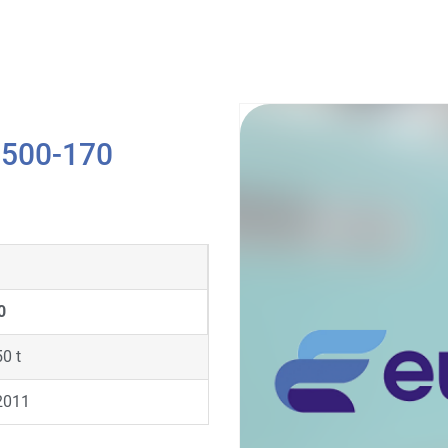
 500-170
0
50 t
2011