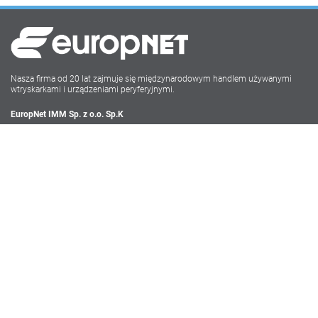
Nasza firma od 20 lat zajmuje się międzynarodowym handlem używanymi
wtryskarkami i urządzeniami peryferyjnymi.
EuropNet IMM Sp. z o.o. Sp.K
Irysowa 9
55-040 Bielany Wrocławskie
NIP: PL896-162-22-50
Tel: +48 71-735 17 68
Social Media
Impressum
Datenschutz
Webdesign powered by Carolus Media