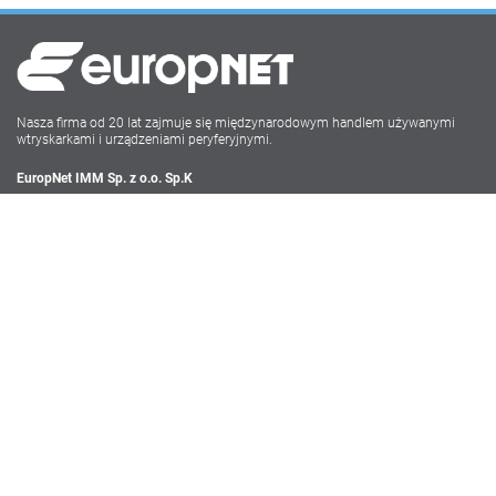
Nasza firma od 20 lat zajmuje się międzynarodowym handlem używanymi
wtryskarkami i urządzeniami peryferyjnymi.
EuropNet IMM Sp. z o.o. Sp.K
Irysowa 9
55-040 Bielany Wrocławskie
NIP: PL896-162-22-50
Tel: +48 71-735 17 68
Social Media
Impressum
Datenschutz
Webdesign powered by Carolus Media