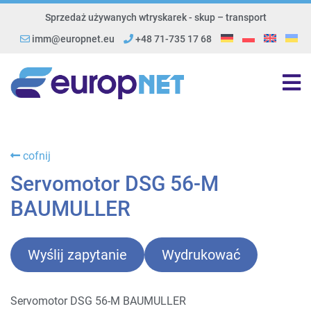
Sprzedaż używanych wtryskarek - skup – transport
imm@europnet.eu
+48 71-735 17 68
cofnij
Servomotor DSG 56-M
BAUMULLER
Wyślij zapytanie
Wydrukować
Servomotor DSG 56-M BAUMULLER