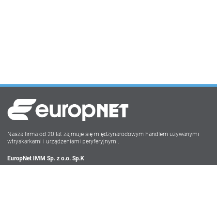
Nasza firma od 20 lat zajmuje się międzynarodowym handlem używanymi
wtryskarkami i urządzeniami peryferyjnymi.
EuropNet IMM Sp. z o.o. Sp.K
Irysowa 9
55-040 Bielany Wrocławskie
NIP: PL896-162-22-50
Tel: +48 71-735 17 68