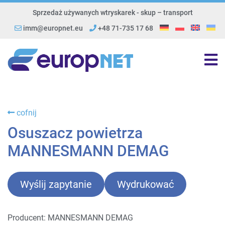
Sprzedaż używanych wtryskarek - skup – transport
imm@europnet.eu
+48 71-735 17 68
cofnij
Osuszacz powietrza
MANNESMANN DEMAG
Wyślij zapytanie
Wydrukować
Producent: MANNESMANN DEMAG