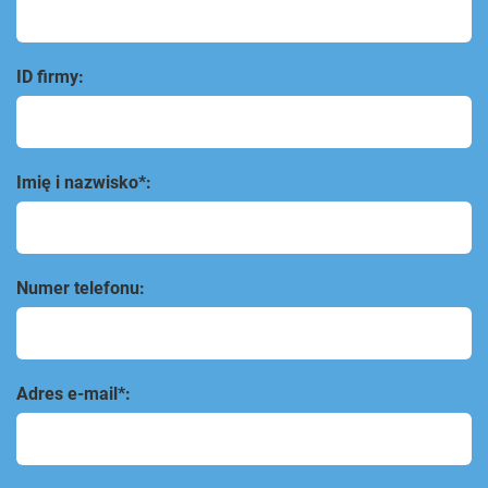
ID firmy:
Imię i nazwisko*:
Numer telefonu:
Adres e-mail*: