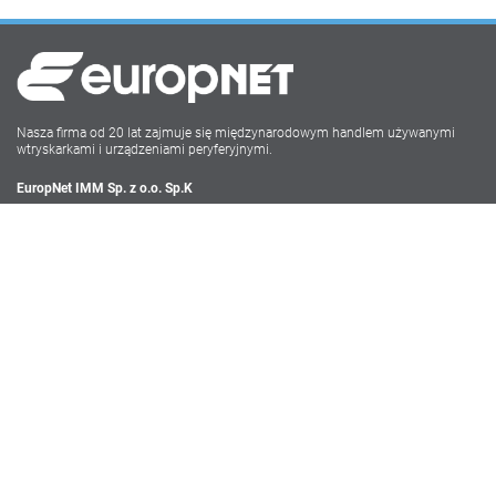
Nasza firma od 20 lat zajmuje się międzynarodowym handlem używanymi
wtryskarkami i urządzeniami peryferyjnymi.
EuropNet IMM Sp. z o.o. Sp.K
Irysowa 9
55-040 Bielany Wrocławskie
NIP: PL896-162-22-50
Tel: +48 71-735 17 68
Social Media
Polityka Prywatności
Ogólne Warunki Sprzedaży i Świadczenia Usług Serwisowych