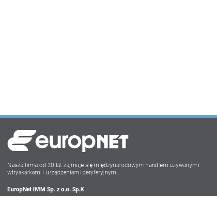
Nasza firma od 20 lat zajmuje się międzynarodowym handlem używanymi
wtryskarkami i urządzeniami peryferyjnymi.
EuropNet IMM Sp. z o.o. Sp.K
Irysowa 9