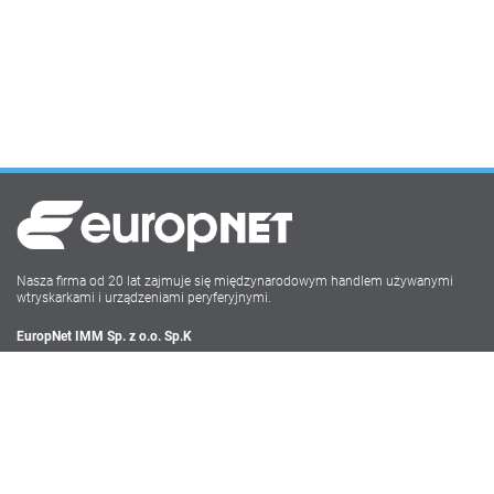
Nasza firma od 20 lat zajmuje się międzynarodowym handlem używanymi
wtryskarkami i urządzeniami peryferyjnymi.
EuropNet IMM Sp. z o.o. Sp.K
Irysowa 9
55-040 Bielany Wrocławskie
NIP: PL896-162-22-50
Tel: +48 71-735 17 68