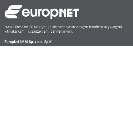
Nasza firma od 20 lat zajmuje się międzynarodowym handlem używanymi
wtryskarkami i urządzeniami peryferyjnymi.
EuropNet IMM Sp. z o.o. Sp.K
Irysowa 9
55-040 Bielany Wrocławskie
NIP: PL896-162-22-50
Tel: +48 71-735 17 68
Social Media
Polityka Prywatności
Ogólne Warunki Sprzedaży i Świadczenia Usług Serwisowych
Webdesign powered by Carolus Media