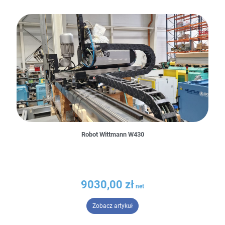
Robot Wittmann W430
9030,00
zł
– Robot Wittmann W430
Zobacz artykuł