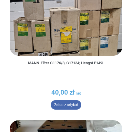
MANN-Filter C1176/3, C17134; Hengst E149L
40,00
zł
– MANN-Filter C1176/3, C17134;
Zobacz artykuł