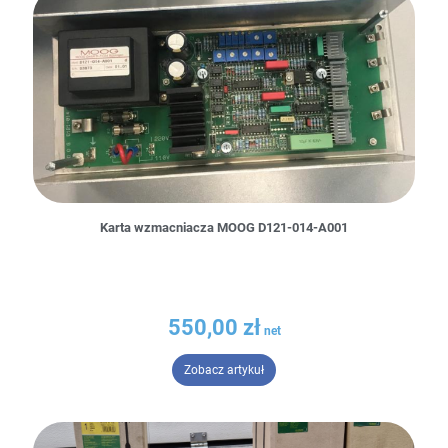
Karta wzmacniacza MOOG D121-014-A001
550,00
zł
– Karta wzmacniacza MOOG D12
Zobacz artykuł