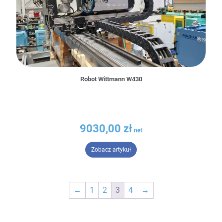
Robot Wittmann W430
9030,00
zł
– Robot Wittmann W430
Zobacz artykuł
←
1
2
3
4
→