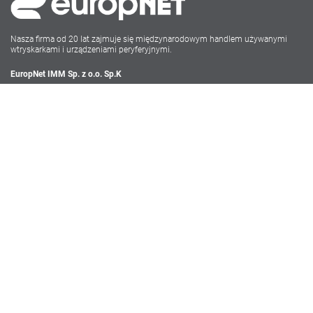
Nasza firma od 20 lat zajmuje się międzynarodowym handlem używanymi
wtryskarkami i urządzeniami peryferyjnymi.
EuropNet IMM Sp. z o.o. Sp.K
Irysowa 9
55-040 Bielany Wrocławskie
NIP: PL896-162-22-50
Tel: +48 71-735 17 68
Social Media
Polityka Prywatności
Ogólne Warunki Sprzedaży i Świadczenia Usług Serwisowych
Webdesign powered by Carolus Media