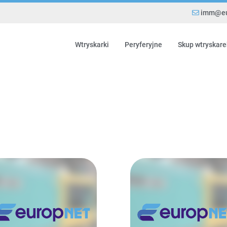
imm@eu
Wtryskarki
Peryferyjne
Skup wtryskare