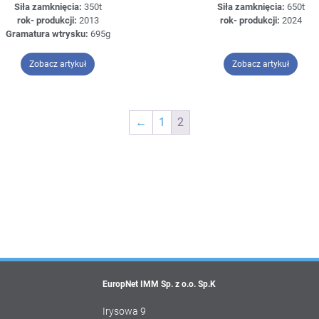
Siła zamknięcia:
350t
Siła zamknięcia:
650t
rok- produkcji:
2013
rok- produkcji:
2024
Gramatura wtrysku:
695g
– Demag Systec 350/720-1450
– Haiti
Zobacz artykuł
Zobacz artykuł
←
1
2
EuropNet IMM Sp. z o.o. Sp.K
Irysowa 9