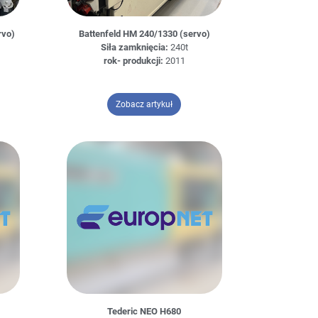
rvo)
Battenfeld HM 240/1330 (servo)
Siła zamknięcia:
240t
rok- produkcji:
2011
 Systec 210/580-840 (Servo)
– Battenfeld HM 240/1330 (servo)
Zobacz artykuł
0
Tederic NEO H680