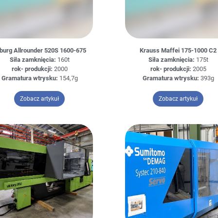
burg Allrounder 520S 1600-675
Krauss Maffei 175-1000 C2
Siła zamknięcia:
160t
Siła zamknięcia:
175t
rok- produkcji:
2000
rok- produkcji:
2005
Gramatura wtrysku:
154,7g
Gramatura wtrysku:
393g
– Arburg Allrounder 520S 1600-675
– Kraus
Zobacz artykuł
Zobacz artykuł