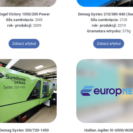
Engel Victory 1050/200 Power
Demag Systec 210/580-840 (Se
Siła zamknięcia:
200t
Siła zamknięcia:
210t
rok- produkcji:
2009
rok- produkcji:
2019
Gramatura wtrysku:
579g
– Engel Victory 1050/200 Power
– Demag
Zobacz artykuł
Zobacz artykuł
Demag Systec 350/720-1450
Haitian Jupiter III-6500/463