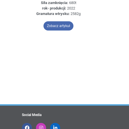
Siła zamknięcia:
680t
rok- produkcji:
2022
Gramatura wtrysku:
2582g
an Jupiter III-6500/4630
– Tederic NEO H680
Zobacz artykuł
Social Media