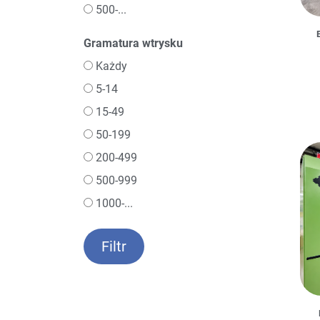
500-...
Gramatura wtrysku
Każdy
5-14
15-49
50-199
200-499
500-999
1000-...
Filtr