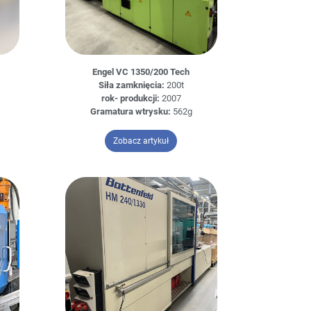
Engel VC 1350/200 Tech
Siła zamknięcia:
200t
rok- produkcji:
2007
Gramatura wtrysku:
562g
s Maffei 175-1000 C2
– Engel VC 1350/200 Tech
Zobacz artykuł