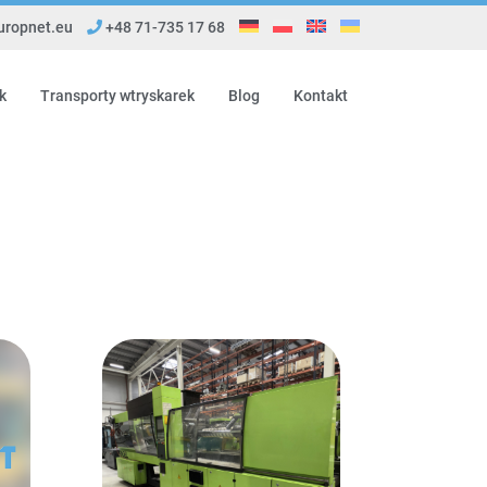
ropnet.eu
+48 71-735 17 68
k
Transporty wtryskarek
Blog
Kontakt