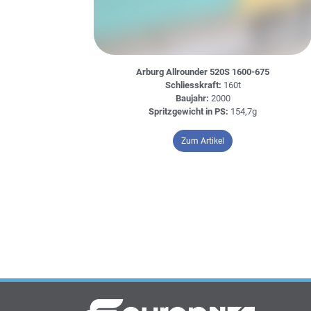
Arburg Allrounder 520S 1600-675
Schliesskraft:
160t
Baujahr:
2000
Spritzgewicht in PS:
154,7g
– Arburg Allrounder 5
Zum Artikel