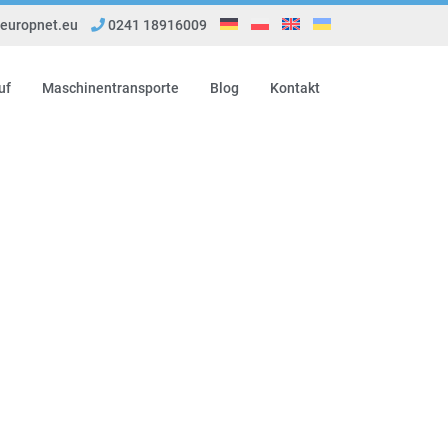
uropnet.eu
0241 18916009
uf
Maschinentransporte
Blog
Kontakt