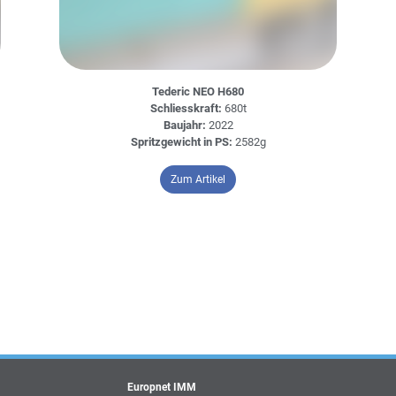
Tederic NEO H680
Schliesskraft:
680t
Baujahr:
2022
Spritzgewicht in PS:
2582g
20S 1600-675
– Tederic NEO H680
Zum Artikel
Europnet IMM